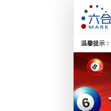
温馨提示：