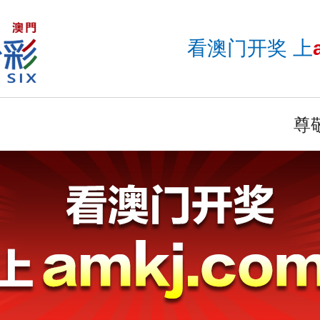
看澳门开奖 上
尊敬