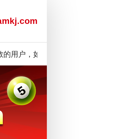
amkj.com
的用户，如发现备用线路无法正常访问时，